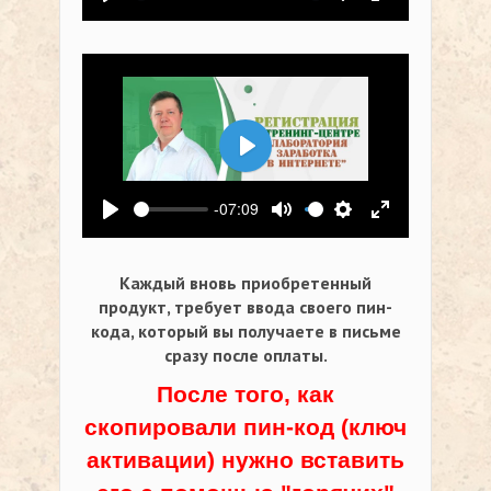
Воспроизвести
Выключить звук
Настройки
На весь экр
Воспроизвести
-07:09
Воспроизвести
Выключить звук
Настройки
На весь экр
Каждый вновь приобретенный
продукт, требует ввода своего пин-
кода,
который вы получаете в письме
сразу после оплаты.
После того, как
скопировали пин-код (ключ
активации) нужно вставить