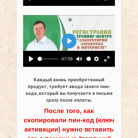
Воспроизвести
Выключить звук
Настройки
На весь экр
Воспроизвести
-07:09
Воспроизвести
Выключить звук
Настройки
На весь экр
Каждый вновь приобретенный
продукт, требует ввода своего пин-
кода,
который вы получаете в письме
сразу после оплаты.
После того, как
скопировали пин-код (ключ
активации) нужно вставить