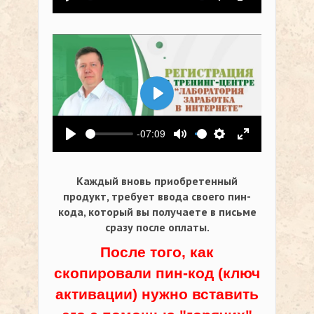
Воспроизвести
Выключить звук
Настройки
На весь экр
Воспроизвести
-07:09
Воспроизвести
Выключить звук
Настройки
На весь экр
Каждый вновь приобретенный
продукт, требует ввода своего пин-
кода,
который вы получаете в письме
сразу после оплаты.
После того, как
скопировали пин-код (ключ
активации) нужно вставить