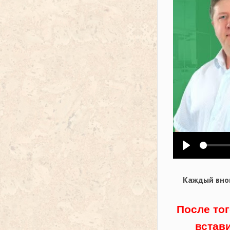
Воспроизв
Каждый внов
После тог
встав