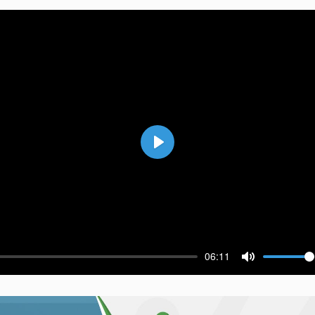
Воспроизвести
06:11
ести
Выключить 