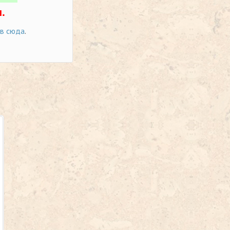
.
ов сюда
.