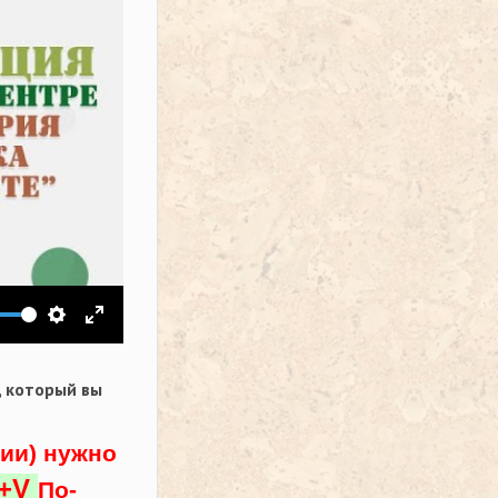
ить звук
Настройки
На весь экран
,
который вы
ции) нужно
l+V
По-