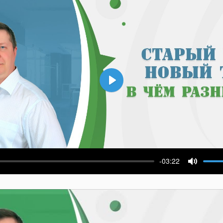
Воспроизвести
-03:22
ести
Выключ