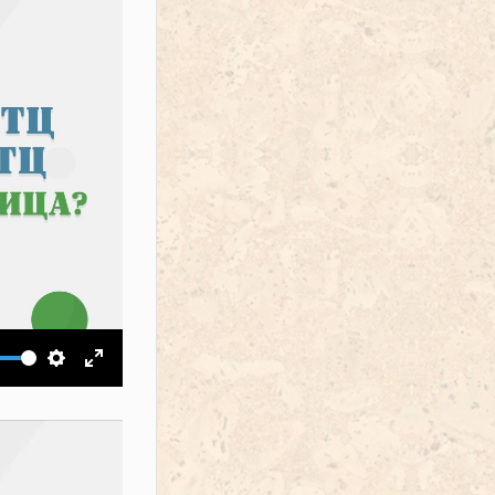
ить звук
Настройки
На весь экран