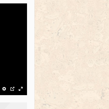
звук
Настройки
PIP
На весь экран