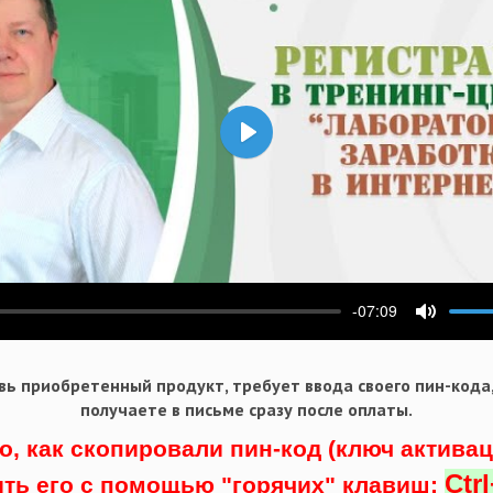
Воспроизвести
-07:09
ести
Выключ
ь приобретенный продукт, требует ввода своего пин-кода
получаете в письме сразу после оплаты.
о, как скопировали пин-код (ключ актива
Ctr
ить его с помощью "горячих" клавиш: