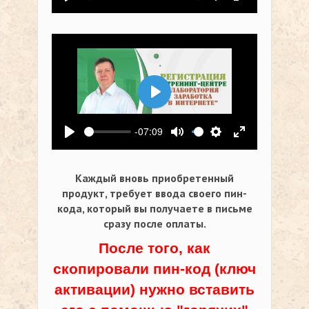
Воспроизвести
Выключить звук
Настройки
На весь экр
Воспроизвести
-07:09
Воспроизвести
Выключить звук
Настройки
На весь экр
Каждый вновь приобретенный
продукт, требует ввода своего пин-
кода,
который вы получаете в письме
сразу после оплаты.
После того, как
скопировали пин-код (ключ
активации) нужно вставить