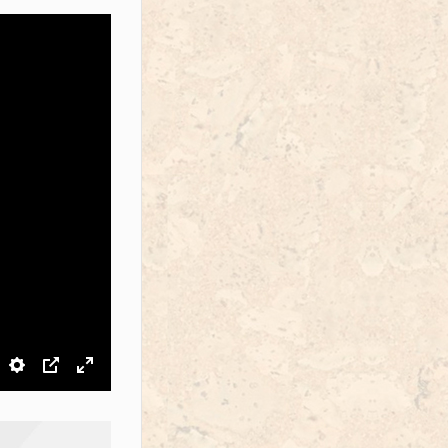
звук
Настройки
PIP
На весь экран