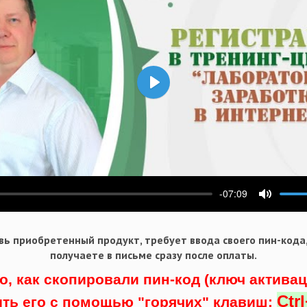
Воспроизвести
-07:09
ести
Выключ
ь приобретенный продукт, требует ввода своего пин-кода
получаете в письме сразу после оплаты.
о, как скопировали пин-код (ключ актива
Ctr
ить его с помощью "горячих" клавиш: