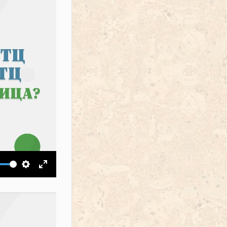
ить звук
Настройки
На весь экран