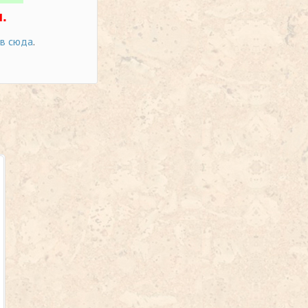
.
ов сюда
.