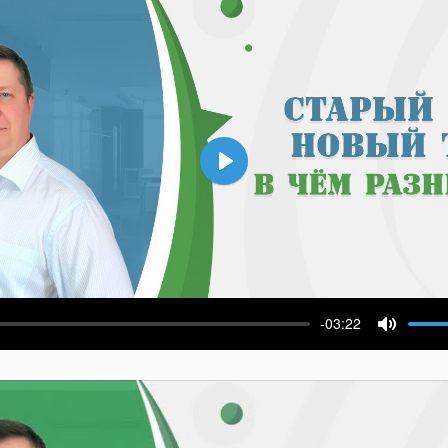
Воспроизвести
-03:22
ести
Выключ