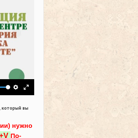
ить звук
Настройки
На весь экран
,
который вы
ции) нужно
l+V
По-