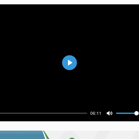
Воспроизвести
06:11
ести
Выключить 