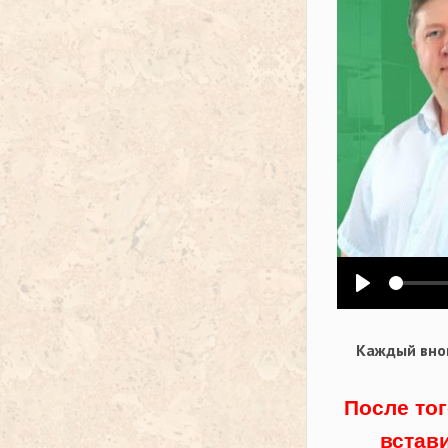
Воспроизв
Каждый внов
После тог
встав