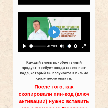
Воспроизвести
Выключить звук
Настройки
На весь экр
Воспроизвести
-07:09
Воспроизвести
Выключить звук
Настройки
На весь экр
Каждый вновь приобретенный
продукт, требует ввода своего пин-
кода,
который вы получаете в письме
сразу после оплаты.
После того, как
скопировали пин-код (ключ
активации) нужно вставить