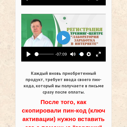
Воспроизвести
Выключить звук
Настройки
На весь экр
Воспроизвести
-07:09
Воспроизвести
Выключить звук
Настройки
На весь экр
Каждый вновь приобретенный
продукт, требует ввода своего пин-
кода,
который вы получаете в письме
сразу после оплаты.
После того, как
скопировали пин-код (ключ
активации) нужно вставить