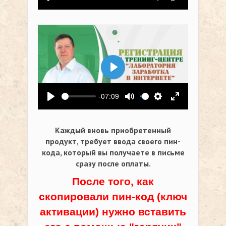
Воспроизвести
Выключить звук
Настройки
На весь экр
Воспроизвести
-07:09
Воспроизвести
Выключить звук
Настройки
На весь экр
Каждый вновь приобретенный
продукт, требует ввода своего пин-
кода,
который вы получаете в письме
сразу после оплаты.
После того, как
скопировали пин-код (ключ
активации) нужно вставить