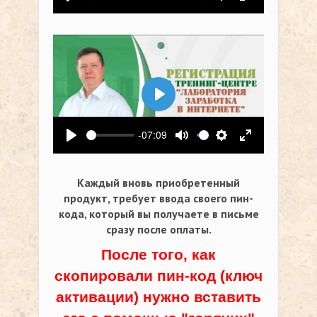
Воспроизвести
Выключить звук
Настройки
На весь экр
Воспроизвести
-07:09
Воспроизвести
Выключить звук
Настройки
На весь экр
Каждый вновь приобретенный
продукт, требует ввода своего пин-
кода,
который вы получаете в письме
сразу после оплаты.
После того, как
скопировали пин-код (ключ
активации) нужно вставить