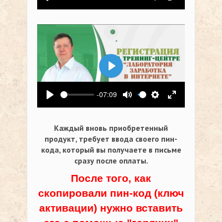
Воспроизвести
Выключить звук
Настройки
На весь экр
Воспроизвести
-07:09
Воспроизвести
Выключить звук
Настройки
На весь экр
Каждый вновь приобретенный
продукт, требует ввода своего пин-
кода,
который вы получаете в письме
сразу после оплаты.
После того, как
скопировали пин-код (ключ
активации) нужно вставить