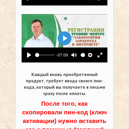
Воспроизвести
Выключить звук
Настройки
На весь экр
Воспроизвести
-07:09
Воспроизвести
Выключить звук
Настройки
На весь экр
Каждый вновь приобретенный
продукт, требует ввода своего пин-
кода,
который вы получаете в письме
сразу после оплаты.
После того, как
скопировали пин-код (ключ
активации) нужно вставить