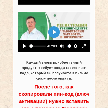
Воспроизвести
Выключить звук
Настройки
На весь экр
Воспроизвести
-07:09
Воспроизвести
Выключить звук
Настройки
На весь экр
Каждый вновь приобретенный
продукт, требует ввода своего пин-
кода,
который вы получаете в письме
сразу после оплаты.
После того, как
скопировали пин-код (ключ
активации) нужно вставить