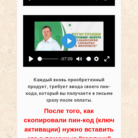
Воспроизвести
Выключить звук
Настройки
На весь экр
Воспроизвести
-07:09
Воспроизвести
Выключить звук
Настройки
На весь экр
Каждый вновь приобретенный
продукт, требует ввода своего пин-
кода,
который вы получаете в письме
сразу после оплаты.
После того, как
скопировали пин-код (ключ
активации) нужно вставить