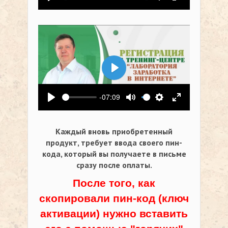
Воспроизвести
Выключить звук
Настройки
На весь экр
Воспроизвести
-07:09
Воспроизвести
Выключить звук
Настройки
На весь экр
Каждый вновь приобретенный
продукт, требует ввода своего пин-
кода,
который вы получаете в письме
сразу после оплаты.
После того, как
скопировали пин-код (ключ
активации) нужно вставить