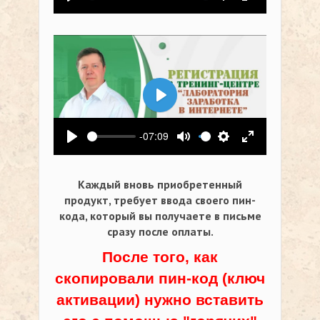
Воспроизвести
Выключить звук
Настройки
На весь экр
Воспроизвести
-07:09
Воспроизвести
Выключить звук
Настройки
На весь экр
Каждый вновь приобретенный
продукт, требует ввода своего пин-
кода,
который вы получаете в письме
сразу после оплаты.
После того, как
скопировали пин-код (ключ
активации) нужно вставить