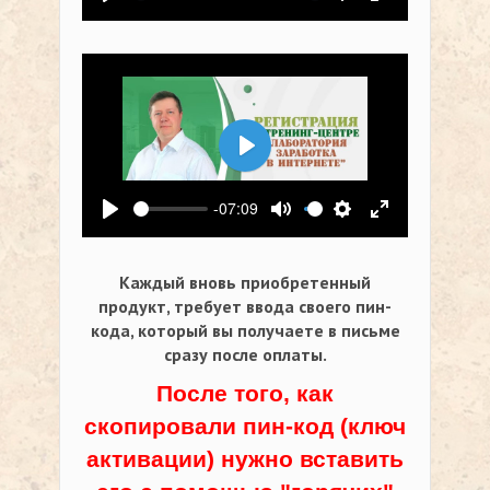
Воспроизвести
Выключить звук
Настройки
На весь экр
Воспроизвести
-07:09
Воспроизвести
Выключить звук
Настройки
На весь экр
Каждый вновь приобретенный
продукт, требует ввода своего пин-
кода,
который вы получаете в письме
сразу после оплаты.
После того, как
скопировали пин-код (ключ
активации) нужно вставить