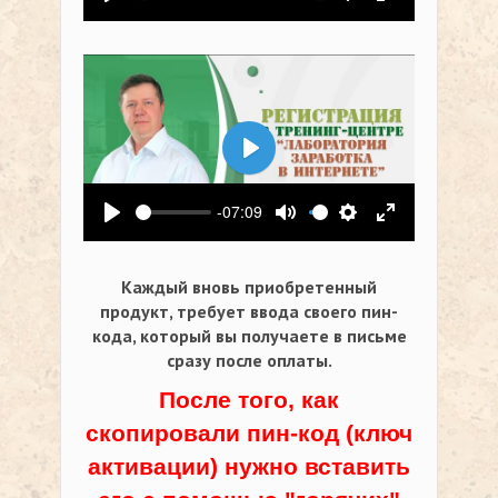
Воспроизвести
Выключить звук
Настройки
На весь экр
Воспроизвести
-07:09
Воспроизвести
Выключить звук
Настройки
На весь экр
Каждый вновь приобретенный
продукт, требует ввода своего пин-
кода,
который вы получаете в письме
сразу после оплаты.
После того, как
скопировали пин-код (ключ
активации) нужно вставить