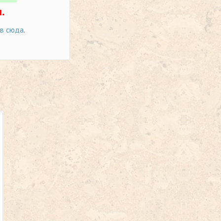
.
ов сюда
.