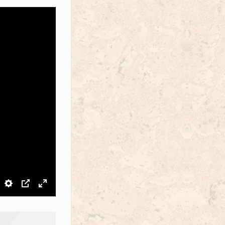
звук
Настройки
PIP
На весь экран