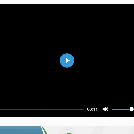
Воспроизвести
06:11
ести
Выключить 