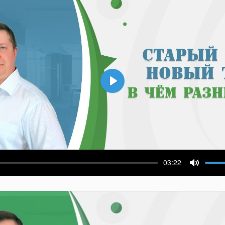
Воспроизвести
03:22
ести
Выключ