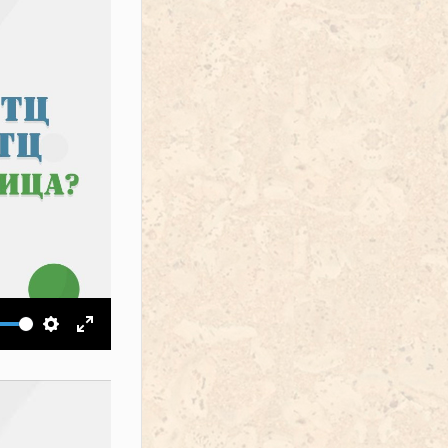
ить звук
Настройки
На весь экран