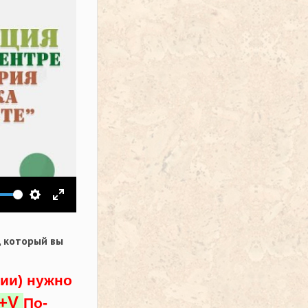
ить звук
Настройки
На весь экран
,
который вы
ции) нужно
l+V
По-