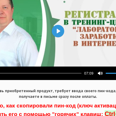
Воспроизвести
07:09
ести
Выключ
ь приобретенный продукт, требует ввода своего пин-кода
получаете в письме сразу после оплаты.
о, как скопировали пин-код (ключ актива
Ctr
ить его с помощью "горячих" клавиш: