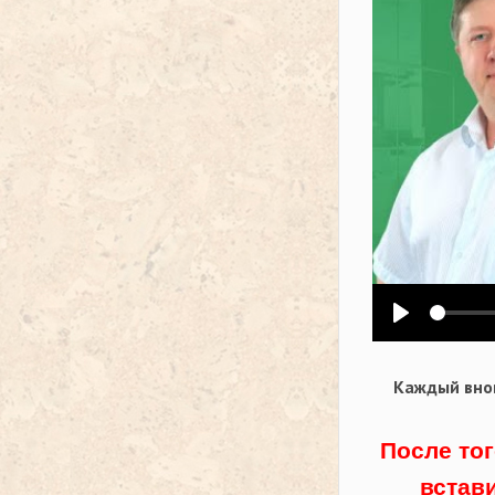
Воспроизв
Каждый внов
После тог
встав