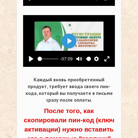
Воспроизвести
Выключить звук
Настройки
На весь экр
Воспроизвести
-07:09
Воспроизвести
Выключить звук
Настройки
На весь экр
Каждый вновь приобретенный
продукт, требует ввода своего пин-
кода,
который вы получаете в письме
сразу после оплаты.
После того, как
скопировали пин-код (ключ
активации) нужно вставить