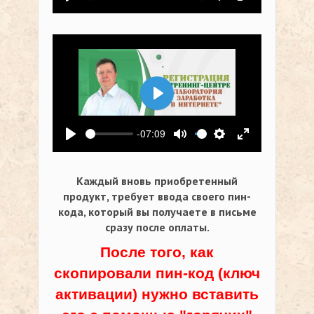
Воспроизвести
Выключить звук
Настройки
На весь экр
Воспроизвести
-07:09
Воспроизвести
Выключить звук
Настройки
На весь экр
Каждый вновь приобретенный
продукт, требует ввода своего пин-
кода,
который вы получаете в письме
сразу после оплаты.
После того, как
скопировали пин-код (ключ
активации) нужно вставить