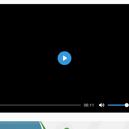
Воспроизвести
06:11
ести
Выключить 