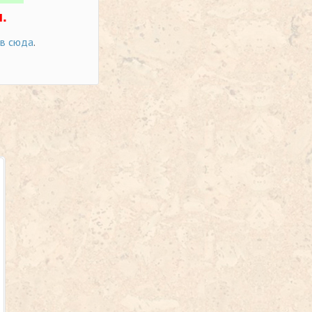
.
ов сюда
.