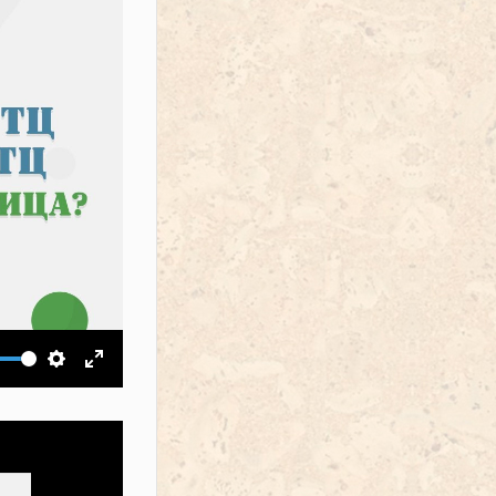
ить звук
Настройки
На весь экран