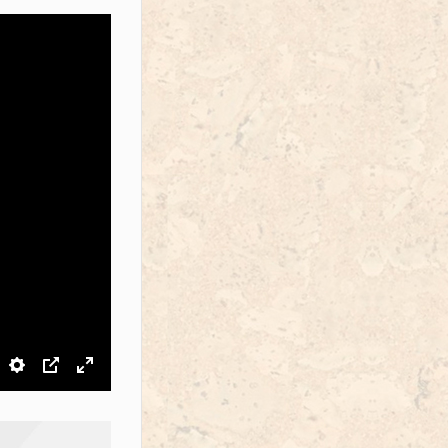
звук
Настройки
PIP
На весь экран