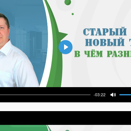
Воспроизвести
-03:22
ести
Выключ