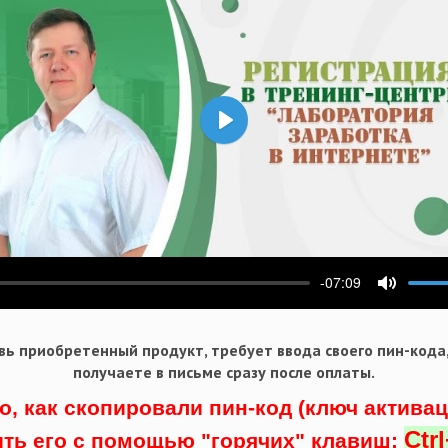
Воспроизвести
-07:09
ести
Выключ
ь приобретенный продукт, требует ввода своего пин-кода
получаете в письме сразу после оплаты.
о, как скопировали пин-код (ключ актива
Ctr
ить его с помощью "горячих" клавиш: