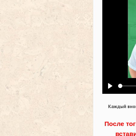
Воспроизв
Каждый внов
После тог
встав