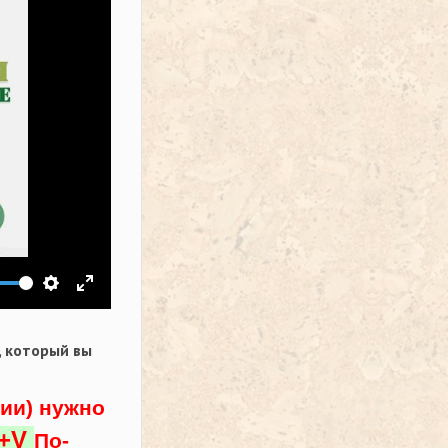
ить звук
Настройки
На весь экран
,
который вы
ции) нужно
l+V
По-