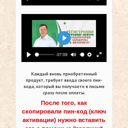
Воспроизвести
Выключить звук
Настройки
На весь экр
Воспроизвести
-07:09
Воспроизвести
Выключить звук
Настройки
На весь экр
Каждый вновь приобретенный
продукт, требует ввода своего пин-
кода,
который вы получаете в письме
сразу после оплаты.
После того, как
скопировали пин-код (ключ
активации) нужно вставить