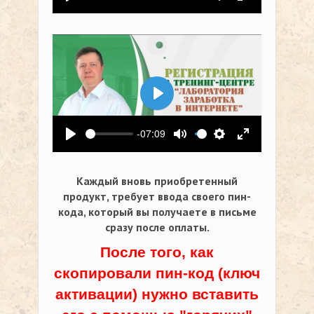
Воспроизвести
Выключить звук
Настройки
На весь экр
Воспроизвести
-07:09
Воспроизвести
Выключить звук
Настройки
На весь экр
Каждый вновь приобретенный
продукт, требует ввода своего пин-
кода,
который вы получаете в письме
сразу после оплаты.
После того, как
скопировали пин-код (ключ
активации) нужно вставить