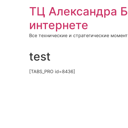
Перейти
ТЦ Александра Б
к
содержимому
интернете
Все технические и стратегические момен
test
[TABS_PRO id=8436]